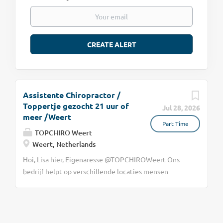
Assistente Chiropractor /
Toppertje gezocht 21 uur of
Jul 28, 2026
meer /Weert
Part Time
TOPCHIRO Weert
Weert, Netherlands
Hoi, Lisa hier, Eigenaresse @TOPCHIROWeert Ons
bedrijf helpt op verschillende locaties mensen
optimaal gezond en functioneren te behalen d.m.v.
Chiropractie! We groeien snel en hebben hulp nodig.
Onze cliënten hebben hulp nodig.Kan jij helpen?
Voor de praktijk in Weert ben ik op zoek naar een